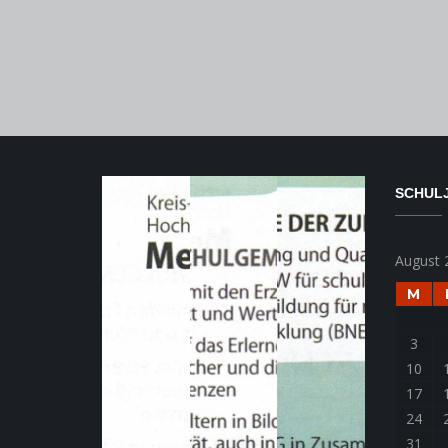
SCHULJ
August 
M
3
10
17
24
31