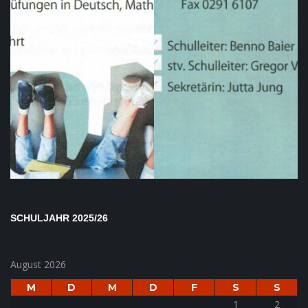
SCHULJAHR 2025/26
August 2026
M
D
M
D
F
S
S
1
2