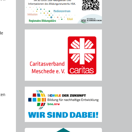
de
ten