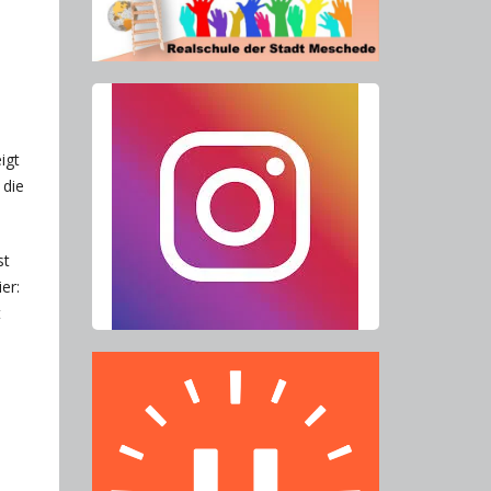
igt
 die
st
er:
t