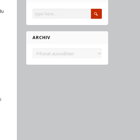
du
ARCHIV
Archiv
i