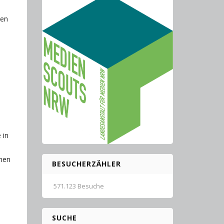
ten
 in
onen
BESUCHERZÄHLER
571.123 Besuche
SUCHE