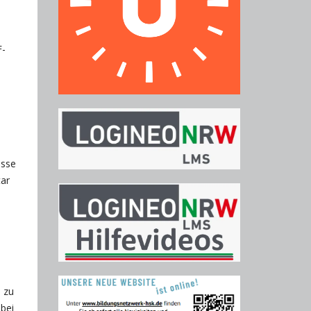
F-
esse
tar
 zu
 bei