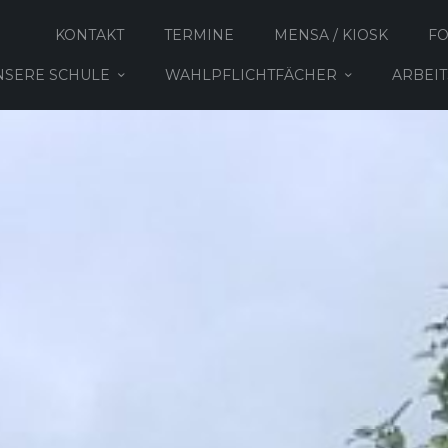
KONTAKT
TERMINE
MENSA / KIOSK
F
NSERE SCHULE
WAHLPFLICHTFÄCHER
ARBEI