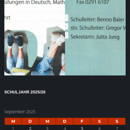
SCHULJAHR 2025/26
September 2025
M
D
M
D
F
S
S
1
2
3
4
5
6
7