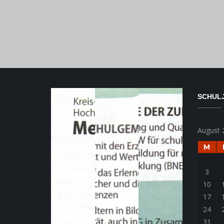
SCHULJ
August 
M
3
10
17
24
31