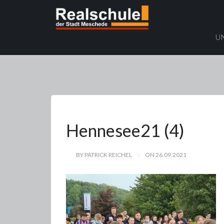
U
Hennesee21 (4)
BY PATRICK REICHEL
ON 26.09.2021