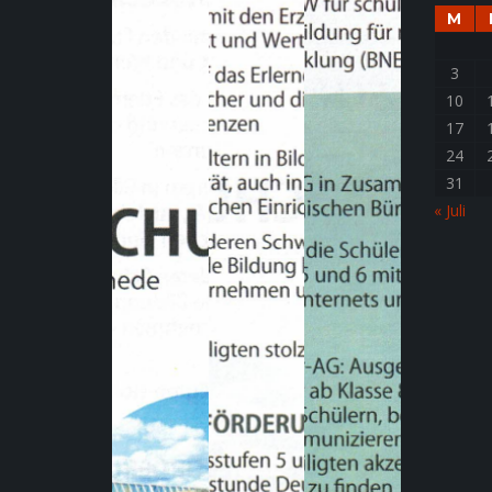
M
3
10
17
24
31
« Juli