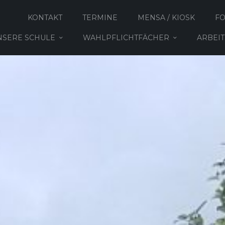
KONTAKT
TERMINE
MENSA / KIOSK
F
NSERE SCHULE
WAHLPFLICHTFÄCHER
ARBEI