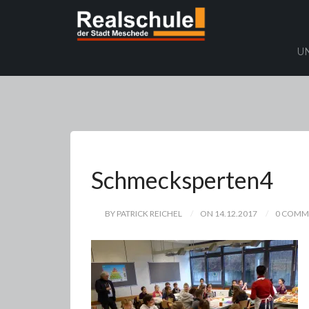
U
Schmecksperten4
BY PATRICK REICHEL
ON 14.12.2017
0 COMM