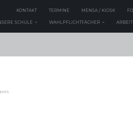
KONTAKT
TERMINE
MENSA / KIOSK
F
NSERE SCHULE
WAHLPFLICHTFÄCHER
ARBEI
ENTS