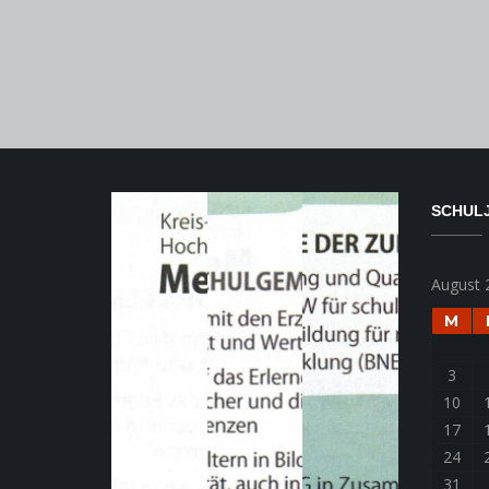
SCHULJ
August 
M
3
10
17
24
31