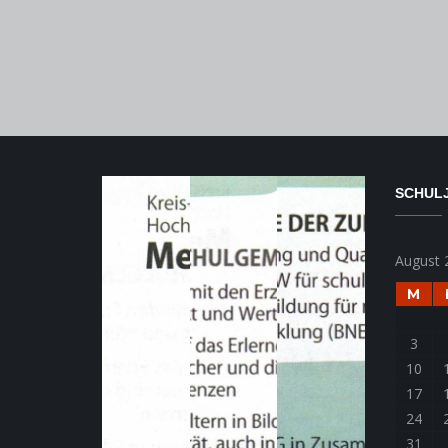
SCHULJ
August 
M
3
10
17
24
31