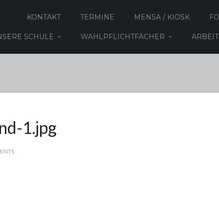
KONTAKT
TERMINE
MENSA / KIOSK
F
NSERE SCHULE
WAHLPFLICHTFÄCHER
ARBEI
nd-1.jpg
ENTS