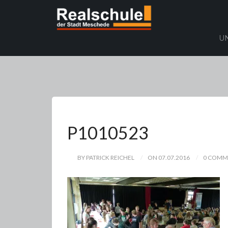
U
P1010523
BY PATRICK REICHEL
ON 07.07.2016
0 COMM