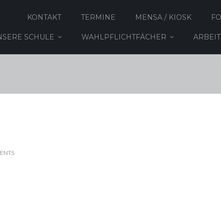
KONTAKT
TERMINE
MENSA / KIOSK
F
NSERE SCHULE
WAHLPFLICHTFÄCHER
ARBEI
ENTS