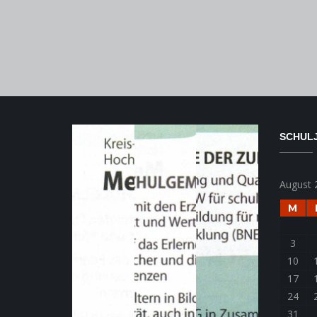
SCHULJ
August 
M
3
10
17
24
31