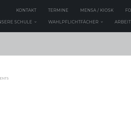
KONTAKT
TERMINE
MENSA / KIOSK
F
NSERE SCHULE
WAHLPFLICHTFÄCHER
ARBEI
ENTS