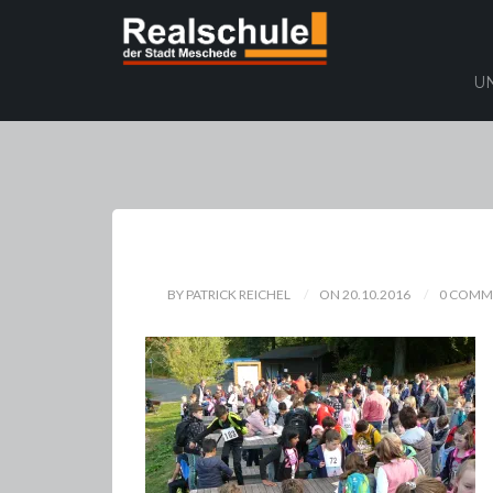
U
BY PATRICK REICHEL
ON 20.10.2016
0 COMM