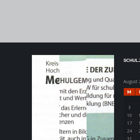
SCHULJ
August 
M
3
10
17
24
31