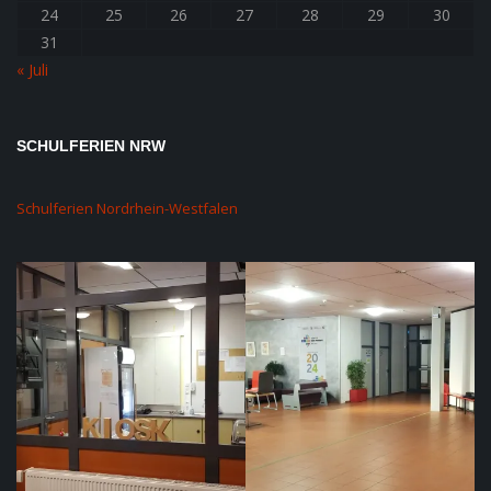
24
25
26
27
28
29
30
31
« Juli
SCHULFERIEN NRW
Schulferien Nordrhein-Westfalen