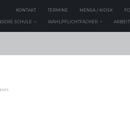
KONTAKT
TERMINE
MENSA / KIOSK
F
NSERE SCHULE
WAHLPFLICHTFÄCHER
ARBEI
ENTS