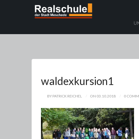
U
waldexkursion1
BY PATRICK REICHEL
ON 03.10.2018
0 COMM