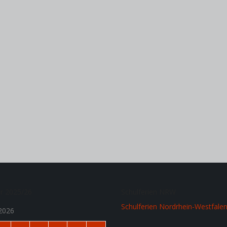
hr 2025/26
Schulferien NRW
Schulferien Nordrhein-Westfale
2026