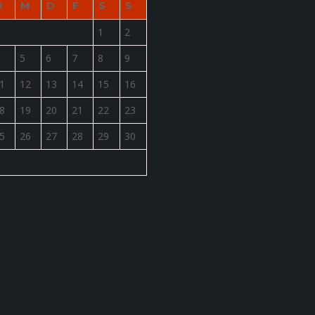
D
M
D
F
S
S
1
2
5
6
7
8
9
1
12
13
14
15
16
8
19
20
21
22
23
5
26
27
28
29
30