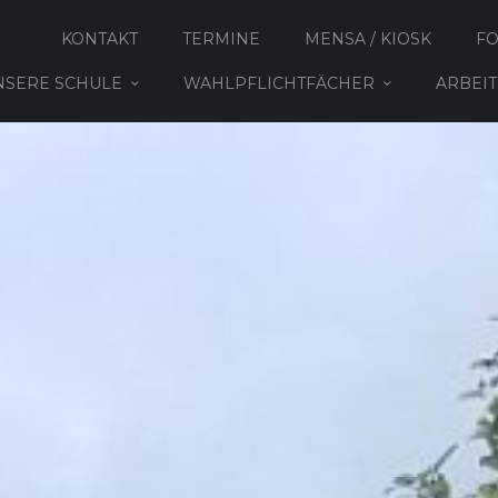
KONTAKT
TERMINE
MENSA / KIOSK
F
NSERE SCHULE
WAHLPFLICHTFÄCHER
ARBEI