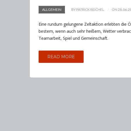
ALLGEMEIN
BY PATRICK REICHEL
ON 28.06.2
Eine rundum gelungene Zeltaktion erlebten die
bestem, wenn auch sehr heißem, Wetter verbrach
Teamarbeit, Spiel und Gemeinschaft.
READ MORE