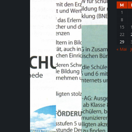
M
1
8
15
22
29
« Mai
J